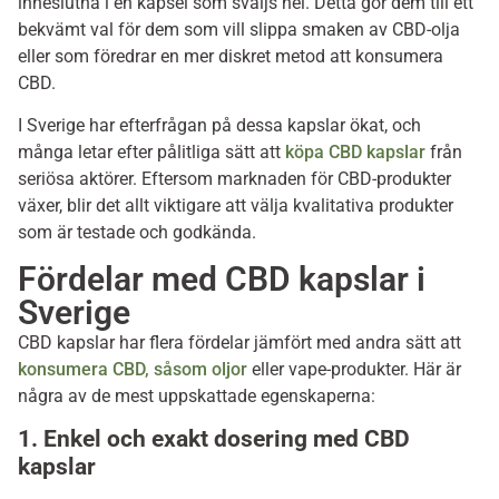
inneslutna i en kapsel som sväljs hel. Detta gör dem till ett
bekvämt val för dem som vill slippa smaken av CBD-olja
eller som föredrar en mer diskret metod att konsumera
CBD.
I Sverige har efterfrågan på dessa kapslar ökat, och
många letar efter pålitliga sätt att
köpa CBD kapslar
från
seriösa aktörer. Eftersom marknaden för CBD-produkter
växer, blir det allt viktigare att välja kvalitativa produkter
som är testade och godkända.
Fördelar med CBD kapslar i
Sverige
CBD kapslar har flera fördelar jämfört med andra sätt att
konsumera CBD, såsom oljor
eller vape-produkter. Här är
några av de mest uppskattade egenskaperna:
1. Enkel och exakt dosering med CBD
kapslar