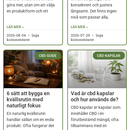
göra mer, utan om att välja
konsekvent och justera
en produktform och ett
långsamt. Det finns ingen
nivå som passar alla,
LÄS MER »
LÄS MER »
2026-08-04
Inga
2026-07-29
Inga
kommentarer
kommentarer
CBD GUIDE
CBD-KAPSLAR
6 sätt att bygga en
Vad är cbd kapslar
kvällsrutin med
och hur används de?
naturligt fokus
CBD kapslar är kapslar som
En naturlig kvällsrutin
innehåller CBD i en
handlar sällan om en enda
förutbestämd mängd, ofta
produkt. Ofta fungerar det
tillsammans med en