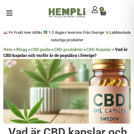
0
Mitt konto
Öppna sidomeny
Fri Frakt över 600kr
1-2 dagars leverans från Sverige
Labbtestade
naturliga produkter
Hem
»
Blogg
»
CBD guide
»
CBD-produkter
»
CBD-Kapslar
»
Vad är
CBD kapslar och varför är de populära i Sverige?
Vad är CBD kapslar och