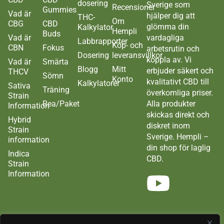
dosering
Sverige som
Recensioner
Gummies
Vad är
hjälper dig att
THC-
Om
CBG
CBD
glömma din
Kalkylator
Hempli
Buds
Vad är
vardagliga
Labbrapporter
Köp- och
CBN
Fokus
arbetsrutin och
Dosering
leveransvillkor
koppla av. Vi
Vad är
Smärta
Blogg
Mitt
erbjuder säkert och
THCV
Sömn
Konto
kvalitativt CBD till
Kalkylatorer
Sativa
Träning
överkomliga priser.
Strain
Rea/Paket
Alla produkter
Information
skickas direkt och
Hybrid
diskret inom
Strain
Sverige. Hempli –
information
din shop för laglig
Indica
CBD.
Strain
Information