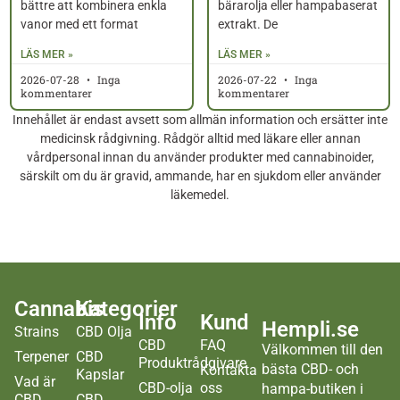
bättre att kombinera enkla
bärarolja eller hampabaserat
vanor med ett format
extrakt. De
LÄS MER »
LÄS MER »
2026-07-28
Inga
2026-07-22
Inga
kommentarer
kommentarer
Innehållet är endast avsett som allmän information och ersätter inte
medicinsk rådgivning. Rådgör alltid med läkare eller annan
vårdpersonal innan du använder produkter med cannabinoider,
särskilt om du är gravid, ammande, har en sjukdom eller använder
läkemedel.
Cannabis
Kategorier
Info
Kund
Hempli.se
Strains
CBD Olja
CBD
FAQ
Välkommen till den
Terpener
CBD
Produktrådgivare
bästa CBD- och
Kontakta
Kapslar
Vad är
CBD-olja
oss
hampa-butiken i
CBD
CBD