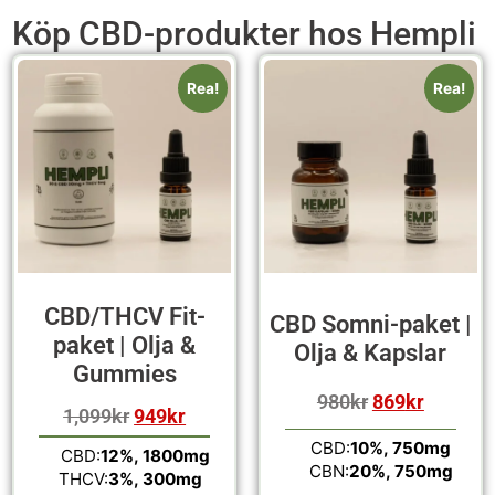
Köp CBD-produkter hos Hempli
Rea!
Rea!
CBD/THCV Fit-
CBD Somni-paket |
paket | Olja &
Olja & Kapslar
Gummies
980
kr
869
kr
1,099
kr
949
kr
CBD:
10%, 750mg
CBD:
12%, 1800mg
CBN:
20%, 750mg
THCV:
3%, 300mg