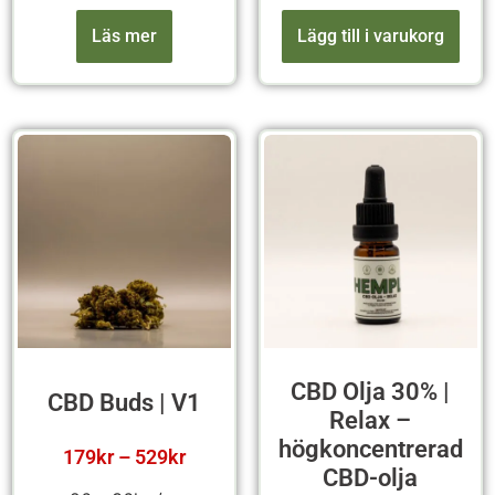
Läs mer
Lägg till i varukorg
CBD Olja 30% |
CBD Buds | V1
Relax –
högkoncentrerad
179
kr
–
529
kr
CBD-olja