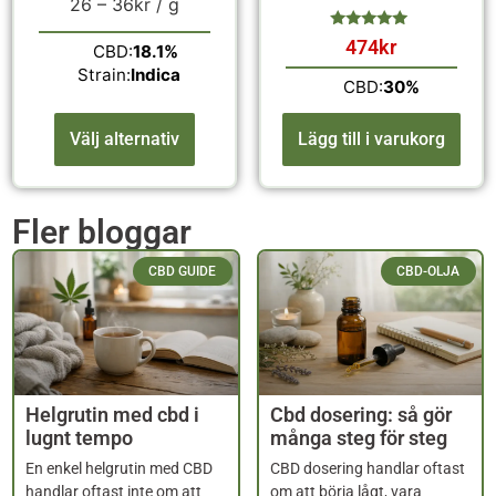
26 –
36
kr
/ g
474
kr
CBD:
18.1%
av 5
Strain:
Indica
CBD:
30%
Välj alternativ
Lägg till i varukorg
Fler bloggar
CBD GUIDE
CBD-OLJA
Helgrutin med cbd i
Cbd dosering: så gör
lugnt tempo
många steg för steg
En enkel helgrutin med CBD
CBD dosering handlar oftast
handlar oftast inte om att
om att börja lågt, vara