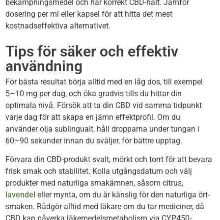
bekämpningsmedel och har korrekt CBD-halt. Jämför
dosering per ml eller kapsel för att hitta det mest
kostnadseffektiva alternativet.
Tips för säker och effektiv
användning
För bästa resultat börja alltid med en låg dos, till exempel
5–10 mg per dag, och öka gradvis tills du hittar din
optimala nivå. Försök att ta din CBD vid samma tidpunkt
varje dag för att skapa en jämn effektprofil. Om du
använder olja sublingualt, håll dropparna under tungan i
60–90 sekunder innan du sväljer, för bättre upptag.
Förvara din CBD-produkt svalt, mörkt och torrt för att bevara
frisk smak och stabilitet. Kolla utgångsdatum och välj
produkter med naturliga smakämnen, såsom citrus,
lavendel
eller mynta, om du är känslig för den naturliga ört­
smaken. Rådgör alltid med läkare om du tar mediciner, då
CBD kan påverka läkemedelsmetabolism via CYP450-