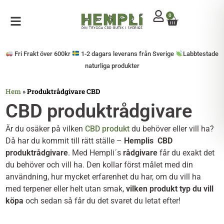
0
Mitt konto
Öppna sidomeny
Fri Frakt över 600kr
1-2 dagars leverans från Sverige
Labbtestade
naturliga produkter
Hem
»
Produktrådgivare CBD
CBD produktrådgivare
Är du osäker på vilken
CBD produkt
du behöver eller vill ha?
Då har du kommit till rätt ställe –
Hemplis CBD
produktrådgivare
. Med Hempli´s
rådgivare
får du exakt det
du behöver och vill ha. Den kollar först målet med din
användning, hur mycket erfarenhet du har, om du vill ha
med terpener eller helt utan smak,
vilken produkt typ du vill
köpa
och sedan så får du det svaret du letat efter!