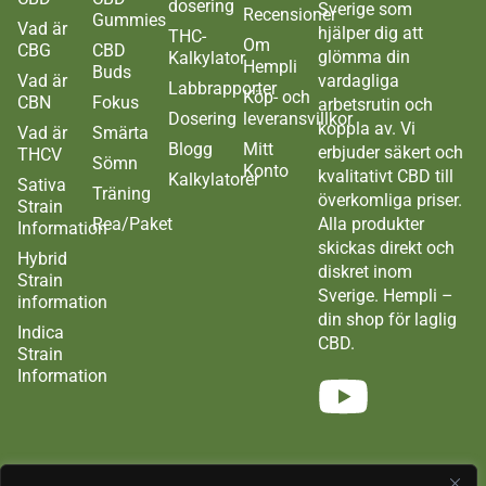
dosering
Sverige som
Recensioner
Gummies
Vad är
hjälper dig att
THC-
Om
CBG
CBD
glömma din
Kalkylator
Hempli
Buds
Vad är
vardagliga
Labbrapporter
Köp- och
CBN
Fokus
arbetsrutin och
Dosering
leveransvillkor
koppla av. Vi
Vad är
Smärta
Blogg
Mitt
erbjuder säkert och
THCV
Sömn
Konto
kvalitativt CBD till
Kalkylatorer
Sativa
Träning
överkomliga priser.
Strain
Rea/Paket
Alla produkter
Information
skickas direkt och
Hybrid
diskret inom
Strain
Sverige. Hempli –
information
din shop för laglig
Indica
CBD.
Strain
Information