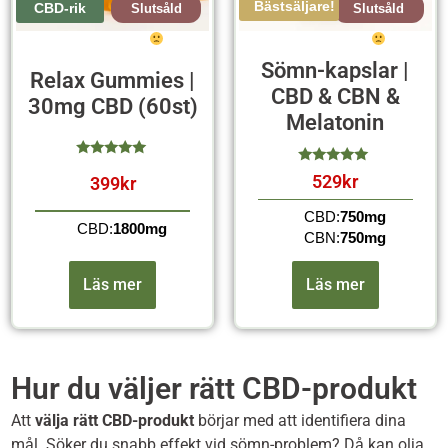
Bästsäljare!
CBD-rik
Slutsåld
Slutsåld
Sömn-kapslar |
Relax Gummies |
CBD & CBN &
30mg CBD (60st)
Melatonin
529
kr
399
kr
av 5
av 5
CBD:
750mg
CBD:
1800mg
CBN:
750mg
Läs mer
Läs mer
Hur du väljer rätt CBD-produkt
Att
välja rätt CBD-produkt
börjar med att identifiera dina
mål. Söker du snabb effekt vid sömn-problem? Då kan olja