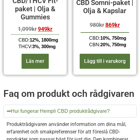
CBD/THCV Fit-
CBD Somni-paket |
paket | Olja &
Olja & Kapslar
Gummies
980
kr
869
kr
1,099
kr
949
kr
CBD:
10%, 750mg
CBD:
12%, 1800mg
CBN:
20%, 750mg
THCV:
3%, 300mg
Läs mer
Lägg till i varukorg
Faq om produkt och rådgivaren
Hur fungerar Hempli CBD produktrådgivare?
Produktrådgivaren använder information om dina mål,
erfarenhet och smakpreferenser för att föreslå CBD-
produkter som passar bäst för just dig. Den kombinerar