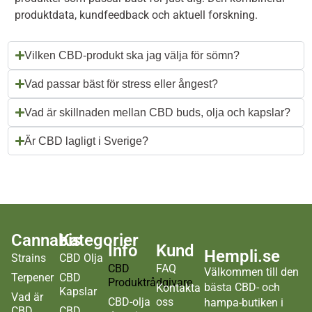
produktdata, kundfeedback och aktuell forskning.
Vilken CBD-produkt ska jag välja för sömn?
Vad passar bäst för stress eller ångest?
Vad är skillnaden mellan CBD buds, olja och kapslar?
Är CBD lagligt i Sverige?
Cannabis
Kategorier
Info
Kund
Hempli.se
Strains
CBD Olja
CBD
FAQ
Välkommen till den
Terpener
CBD
Produktrådgivare
bästa CBD- och
Kontakta
Kapslar
Vad är
CBD-olja
oss
hampa-butiken i
CBD
CBD