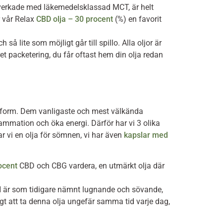
illverkade med läkemedelsklassad MCT, är helt
r vår Relax
CBD olja – 30 procent
(%) en favorit
 lite som möjligt går till spillo. Alla oljor är
t packetering, du får oftast hem din olja redan
ljeform. Dem vanligaste och mest välkända
ammation och öka energi. Därför har vi 3 olika
ar vi en olja för sömnen, vi har även
kapslar med
ocent
CBD och CBG vardera, en utmärkt olja där
CBN är som tidigare nämnt lugnande och sövande,
igt att ta denna olja ungefär samma tid varje dag,