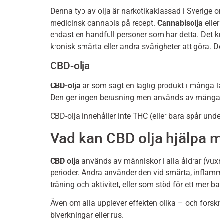
Denna typ av olja är narkotikaklassad i Sverige o
medicinsk cannabis på recept.
Cannabisolja
eller
endast en handfull personer som har detta. Det k
kronisk smärta eller andra svårigheter att göra. De
CBD-olja
CBD-olja
är som sagt en laglig produkt i många l
Den ger ingen berusning men används av många f
CBD-olja innehåller inte THC (eller bara spår und
Vad kan CBD olja hjälpa 
CBD olja
används av människor i alla åldrar (vuxn
perioder. Andra använder den vid smärta, inflam
träning och aktivitet, eller som stöd för ett mer 
Även om alla upplever effekten olika – och forskni
biverkningar eller rus.