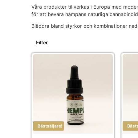
Våra produkter tillverkas i Europa med moder
för att bevara hampans naturliga cannabinoid
Bläddra bland styrkor och kombinationer ned
Filter
ax
kr
Bästsäljare!
Bästs
G
CBN