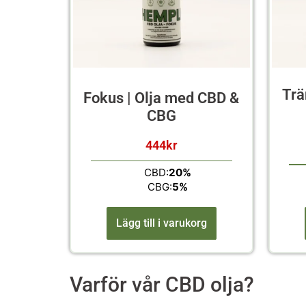
Trä
Fokus | Olja med CBD &
CBG
444
kr
CBD:
20%
CBG:
5%
Lägg till i varukorg
Varför vår CBD olja?