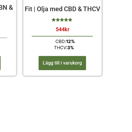
CBN &
Fit | Olja med CBD & THCV
544
kr
av 5
CBD:
12%
THCV:
3%
Lägg till i varukorg