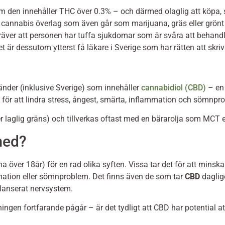
m den innehåller THC över 0.3% – och därmed olaglig att köpa, säl
 cannabis överlag som även går som marijuana, gräs eller grönt p
räver att personen har tuffa sjukdomar som är svåra att behandl
t är dessutom ytterst få läkare i Sverige som har rätten att skriva
änder (inklusive Sverige) som innehåller
cannabidiol (CBD)
– en 
ör att lindra stress, ångest, smärta, inflammation och sömnpr
er laglig gräns) och tillverkas oftast med en bärarolja som MCT e
med?
a över 18år) för en rad olika syften. Vissa tar det för att minsk
mation eller sömnproblem. Det finns även de som tar
CBD
daglige
balanserat nervsystem.
ngen fortfarande pågår – är det tydligt att CBD har potential att 