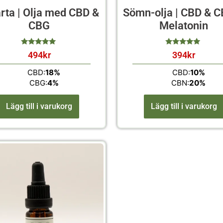
rta | Olja med CBD &
Sömn-olja | CBD & 
CBG
Melatonin
494
kr
394
kr
av 5
av 5
CBD:
18%
CBD:
10%
CBG:
4%
CBN:
20%
Lägg till i varukorg
Lägg till i varukorg