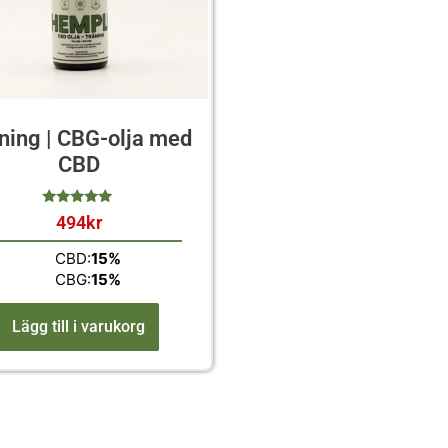
ning | CBG-olja med
CBD
494
kr
av 5
CBD:
15%
CBG:
15%
Lägg till i varukorg