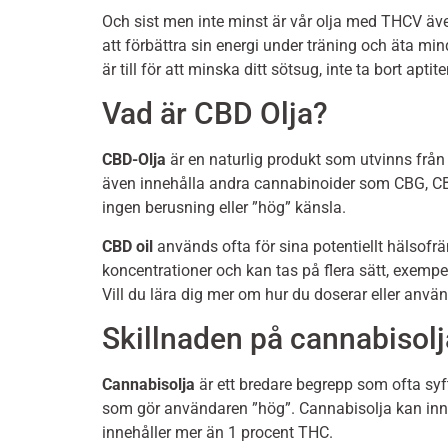
Och sist men inte minst är vår olja med THCV äve
att förbättra sin energi under träning och äta min
är till för att minska ditt sötsug, inte ta bort ap
Vad är CBD Olja?
CBD-Olja
är en naturlig produkt som utvinns frå
även innehålla andra cannabinoider som CBG, CB
ingen berusning eller ”hög” känsla.
CBD oil
används ofta för sina potentiellt hälsof
koncentrationer och kan tas på flera sätt, exemp
Vill du lära dig mer om hur du doserar eller använ
Skillnaden på cannabisolj
Cannabisolja
är ett bredare begrepp som ofta syf
som gör användaren ”hög”. Cannabisolja kan inne
innehåller mer än 1 procent THC.