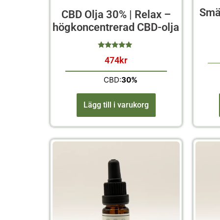
Smä
CBD Olja 30% | Relax –
onin
högkoncentrerad CBD-olja
Avslappning
Kväll
474
kr
av 5
n
Träning
CBD:
30%
Lägg till i varukorg
Rensa
produkter.