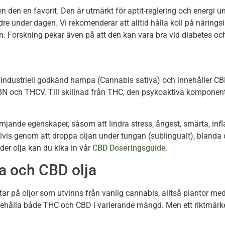
n den en favorit. Den är utmärkt för aptit-reglering och energi
dre under dagen. Vi rekomenderar att alltid hålla koll på näringsi
titen. Forskning pekar även på att den kan vara bra vid diabetes o
n industriell godkänd hampa (Cannabis sativa) och innehåller C
N och THCV. Till skillnad från THC, den psykoaktiva komponent
rämjande egenskaper, såsom att lindra stress, ångest, smärta, i
elvis genom att droppa oljan under tungan (sublingualt), blanda
der olja kan du kika in vår
CBD Doseringsguide
.
a och CBD olja
tar på oljor som utvinns från vanlig cannabis, alltså plantor 
hålla både THC och CBD i varierande mängd. Men ett riktmärke f