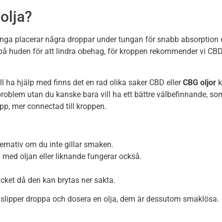
olja?
nga placerar några droppar under tungan för snabb absorption oc
t på huden för att lindra obehag, för kroppen rekommender vi CBD 
ll ha hjälp med finns det en rad olika saker CBD eller
CBG
oljor
k
 problem utan du kanske bara vill ha ett bättre välbefinnande, s
p, mer connectad till kroppen.
ernativ om du inte gillar smaken.
 med oljan eller liknande fungerar också.
mycket då den kan brytas ner sakta.
 slipper droppa och dosera en olja, dem är dessutom smaklösa.