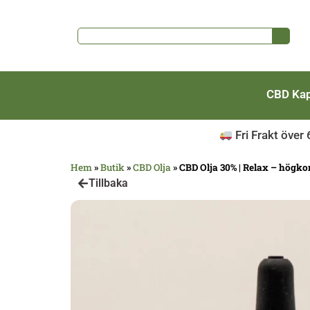
CBD Kap
Fri Frakt över
Hem
»
Butik
»
CBD Olja
»
CBD Olja 30% | Relax – högko
Tillbaka