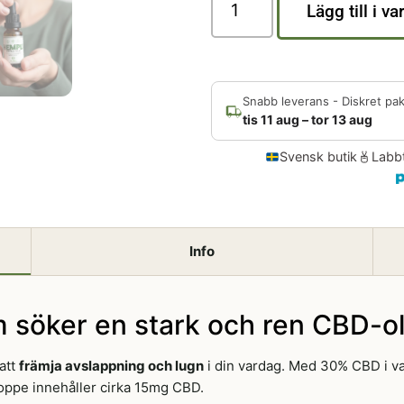
Lägg till i v
Snabb leverans - Diskret pa
tis 11 aug – tor 13 aug
Svensk butik
Labb
Info
 söker en stark och ren CBD-olj
att
främja avslappning och lugn
i din vardag. Med 30% CBD i var
roppe innehåller cirka 15mg CBD.