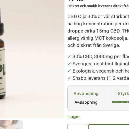
Diskret och snabb leverans direkt frå
CBD Olja 30% är vår starkast
ha hög koncentration per d
droppe cirka 15mg CBD. THC
allergivänlig MCT-kokosolja.
och diskret från Sverige.
✓
30% CBD, 3000mg per fla
✓
Sveriges mest biotillgäng
✓
Ekologisk, vegansk och he
✓
Snabb leverans (1-2 varda
Användning
Styr
Avslappning
I lager