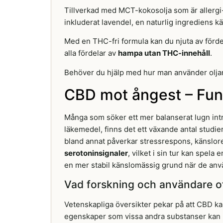
Tillverkad med MCT-kokosolja som är allergi-v
inkluderat lavendel, en naturlig ingrediens k
Med en THC-fri formula kan du njuta av förde
alla fördelar av
hampa utan THC-innehåll
.
Behöver du hjälp med hur man använder oljan
CBD mot ångest – Fun
Många som söker ett mer balanserat lugn int
läkemedel, finns det ett växande antal stud
bland annat påverkar stressrespons, känslor
serotoninsignaler
, vilket i sin tur kan spel
en mer stabil känslomässig grund när de anv
Vad forskning och användare of
Vetenskapliga översikter pekar på att CBD k
egenskaper som vissa andra substanser kan ha