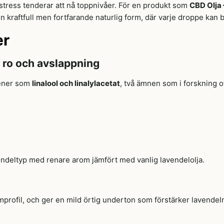
gsstress tenderar att nå toppnivåer. För en produkt som
CBD Olja 
n kraftfull men fortfarande naturlig form, där varje droppe kan 
er
r ro och avslappning
rpener som
linalool och linalylacetat
, två ämnen som i forskning oft
endeltyp med renare arom jämfört med vanlig lavendelolja.
profil, och ger en mild örtig underton som förstärker lavendelns