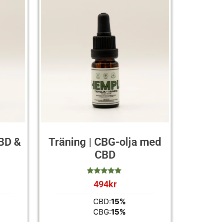
BD &
Träning | CBG-olja med
CBD
494
kr
av 5
CBD:
15%
CBG:
15%