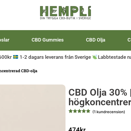
slar
CBD Gummies
CBD Olja
C
 600kr
1-2 dagars leverans från Sverige
Labbtestade na
ncentrerad CBD-olja
CBD Olja 30% 
högkoncentrer
(
1
kundrecension)
474
kr