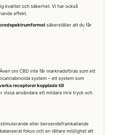
g kvalitet och säkerhet. Vi har också
nande effekt.
bredspektrumformel
säkerställer att du får
. Även om CBD inte får marknadsföras som ett
docannabinoida system – ett system som
erka receptorer kopplade till
er vissa användare ett mildare inre tryck och
e stimulerande eller beroendeframkallande
lanserat fokus och en lättare möjlighet att