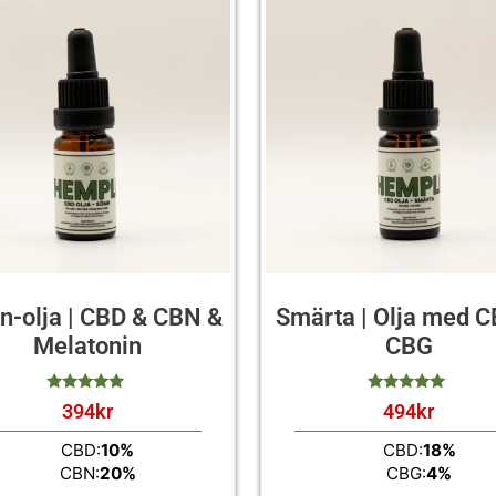
-olja | CBD & CBN &
Smärta | Olja med C
Melatonin
CBG
394
kr
494
kr
av 5
av 5
CBD:
10%
CBD:
18%
CBN:
20%
CBG:
4%