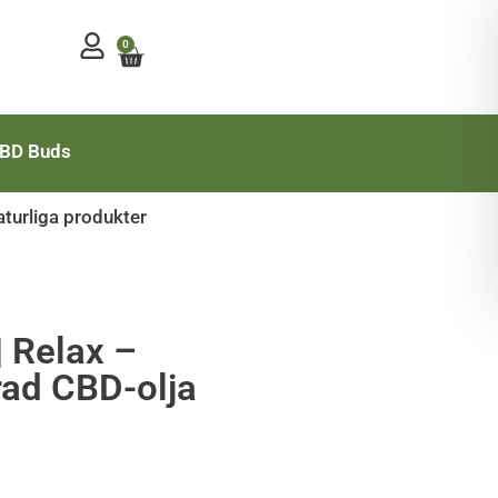
0
Mitt konto
BD Buds
turliga produkter
| Relax –
ad CBD-olja