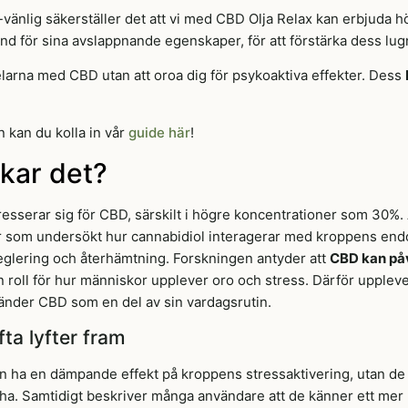
änlig säkerställer det att vi med CBD Olja Relax kan erbjuda hö
änd för sina avslappnande egenskaper, för att förstärka dess lug
larna med CBD utan att oroa dig för psykoaktiva effekter. Dess
 kan du kolla in vår
guide här
!
kar det?
resserar sig för CBD, särskilt i högre koncentrationer som 30%
ier som undersökt hur cannabidiol interagerar med kroppens en
eglering och återhämtning. Forskningen antyder att
CBD kan påv
a en roll för hur människor upplever oro och stress. Därför upplev
änder CBD som en del av sin vardagsrutin.
ta lyfter fram
an ha en dämpande effekt på kroppens stressaktivering, utan d
. Samtidigt beskriver många användare att de känner ett mer ba