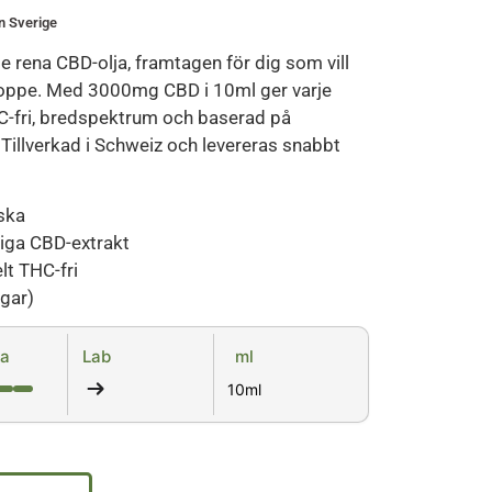
n Sverige
e rena CBD-olja, framtagen för dig som vill
roppe. Med 3000mg CBD i 10ml ger varje
-fri, bredspektrum och baserad på
 Tillverkad i Schweiz och levereras snabbt
ska
liga CBD-extrakt
lt THC-fri
gar)
ka
Lab
ml
10ml