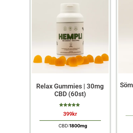
Sömn
Relax Gummies | 30mg
CBD (60st)
399
kr
av 5
CBD:
1800mg