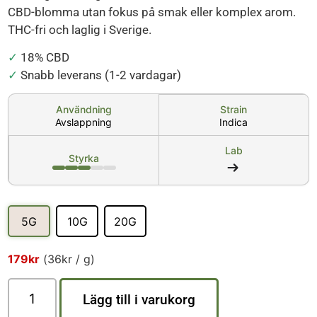
CBD-blomma utan fokus på smak eller komplex arom.
THC-fri och laglig i Sverige.
✓
18% CBD
✓
Snabb leverans (1-2 vardagar)
Användning
Strain
Avslappning
Indica
Lab
Styrka
5G
10G
20G
5G
10G
20G
179
kr
(
36
kr
/ g)
Lägg till i varukorg