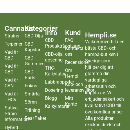
Cannabis
Kategorier
Info
Kund
Hempli.se
Strains
CBD Olja
CBD
FAQ
Välkommen till den
Terpener
CBD
Produktrådgivare
bästa CBD- och
Kontakta
Kapslar
Vad är
CBD-olja
oss
hampa-butiken i
CBD
CBD
dosering
Sverige som
Recensioner
Gummies
Vad är
hjälper dig att
THC-
Om
CBG
CBD
glömma din
Kalkylator
Hempli
Buds
Vad är
vardagliga
Labbrapporter
Köp- och
CBN
Fokus
arbetsrutin och
Dosering
leveransvillkor
koppla av. Vi
Vad är
Smärta
Blogg
Mitt
erbjuder säkert och
THCV
Sömn
Konto
kvalitativt CBD till
Kalkylatorer
Sativa
Träning
överkomliga priser.
Strain
Rea/Paket
Alla produkter
Information
skickas direkt och
Hybrid