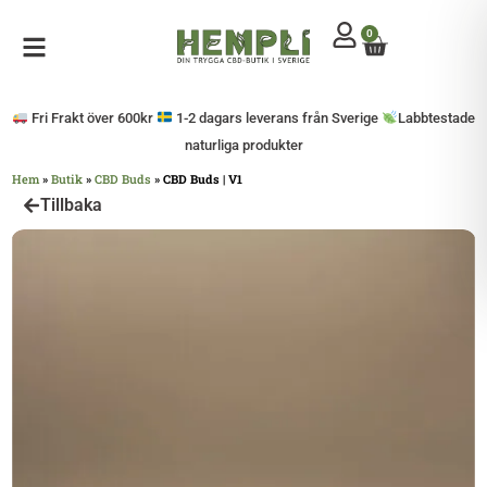
0
Mitt konto
Öppna sidomeny
Fri Frakt över 600kr
1-2 dagars leverans från Sverige
Labbtestade
naturliga produkter
Hem
»
Butik
»
CBD Buds
»
CBD Buds | V1
Tillbaka