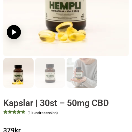
Kapslar | 30st – 50mg CBD
(
1
kundrecension)
379
kr