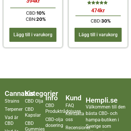
394
kr
av 5
474
kr
CBD:
10%
av 5
CBN:
20%
CBD:
30%
Lägg till i varukorg
Lägg till i varukorg
Cannabis
Kategorier
Info
Kund
Hempli.se
Strains
CBD Olja
CBD
FAQ
Välkommen till den
Terpener
CBD
Produktrådgivare
bästa CBD- och
Kontakta
Kapslar
Vad är
CBD-olja
oss
hampa-butiken i
CBD
CBD
dosering
Sverige som
Recensioner
Gummies