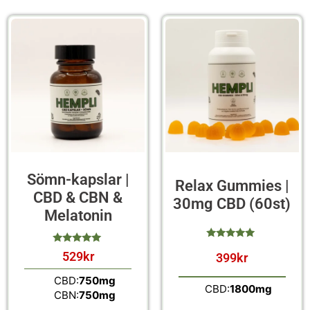
Sömn-kapslar |
Relax Gummies |
CBD & CBN &
30mg CBD (60st)
Melatonin
529
kr
399
kr
av 5
av 5
CBD:
750mg
CBD:
1800mg
CBN:
750mg