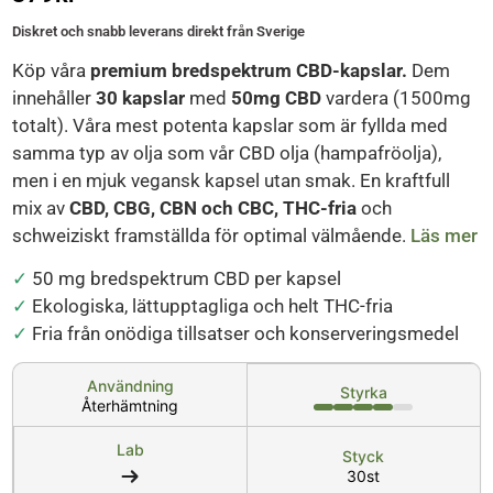
Diskret och snabb leverans direkt från Sverige
Köp våra
premium bredspektrum CBD-kapslar.
Dem
innehåller
30 kapslar
med
50mg CBD
vardera (1500mg
totalt). Våra mest potenta kapslar som är fyllda med
samma typ av olja som vår CBD olja (hampafröolja),
men i en mjuk vegansk kapsel utan smak. En kraftfull
mix av
CBD, CBG, CBN och CBC, THC-fria
och
schweiziskt framställda för optimal välmående.
Läs mer
✓
50 mg bredspektrum CBD per kapsel
✓
Ekologiska, lättupptagliga och helt THC-fria
✓
Fria från onödiga tillsatser och konserveringsmedel
Användning
Styrka
Återhämtning
Lab
Styck
30st