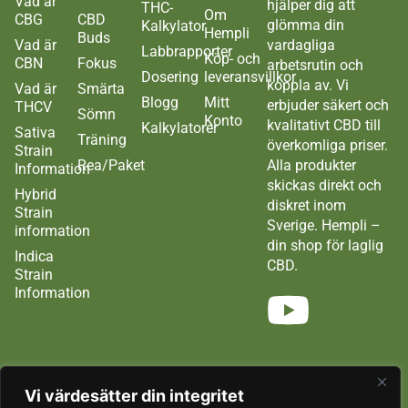
Vad är
hjälper dig att
THC-
Om
CBG
CBD
glömma din
Kalkylator
Hempli
Buds
Vad är
vardagliga
Labbrapporter
Köp- och
CBN
Fokus
arbetsrutin och
Dosering
leveransvillkor
koppla av. Vi
Vad är
Smärta
Blogg
Mitt
erbjuder säkert och
THCV
Sömn
Konto
kvalitativt CBD till
Kalkylatorer
Sativa
Träning
överkomliga priser.
Strain
Rea/Paket
Alla produkter
Information
skickas direkt och
Hybrid
diskret inom
Strain
Sverige. Hempli –
information
din shop för laglig
Indica
CBD.
Strain
Information
Vi värdesätter din integritet