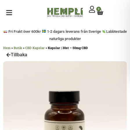
0
Mitt konto
Öppna sidomeny
Fri Frakt över 600kr
1-2 dagars leverans från Sverige
Labbtestade
naturliga produkter
Hem
»
Butik
»
CBD Kapslar
»
Kapslar | 30st – 50mg CBD
Tillbaka