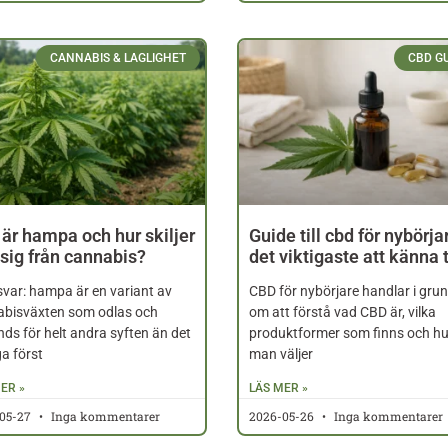
CANNABIS & LAGLIGHET
CBD G
är hampa och hur skiljer
Guide till cbd för nybörja
sig från cannabis?
det viktigaste att känna t
svar: hampa är en variant av
CBD för nybörjare handlar i gru
abisväxten som odlas och
om att förstå vad CBD är, vilka
ds för helt andra syften än det
produktformer som finns och hu
a först
man väljer
ER »
LÄS MER »
05-27
Inga kommentarer
2026-05-26
Inga kommentarer