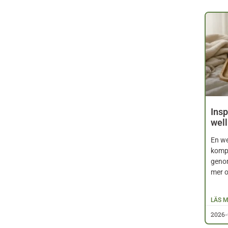
Insp
wel
En we
kompl
geno
mer 
LÄS M
2026-