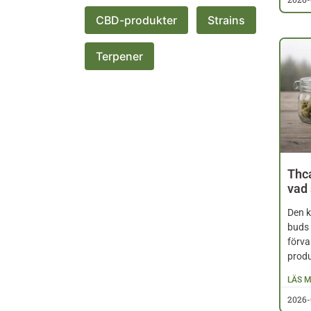
CBD-produkter
Strains
Terpener
Thca
vad 
Den k
buds 
förva
prod
LÄS M
2026-