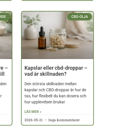
UIDE
CBD-OLJA
re –
Kapslar eller cbd-droppar –
ill
vad är skillnaden?
nden
Den största skillnaden mellan
kapslar och CBD-droppar är hur de
r
tas, hur flexibelt du kan dosera och
hur upplevelsen brukar
LÄS MER »
2026-05-21
Inga kommentarer