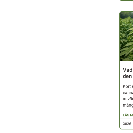
Vad 
den 
Kort 
cann
använ
mång
LÄS M
2026-