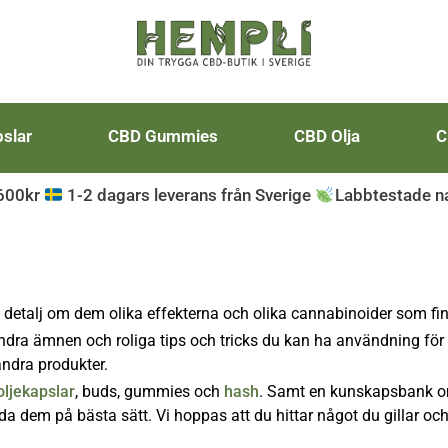
slar
CBD Gummies
CBD Olja
C
 600kr
1-2 dagars leverans från Sverige
Labbtestade na
i detalj om dem olika effekterna och olika cannabinoider som fi
dra ämnen och roliga tips och tricks du kan ha användning för 
 andra produkter.
oljekapslar
, buds, gummies och
hash
. Samt en kunskapsbank 
a dem på bästa sätt. Vi hoppas att du hittar något du gillar och 