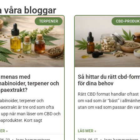
a våra bloggar
TERPENER
CBD-PRODUK
 menas med
Så hittar du rätt cbd-for
abinoider, terpener och
för dina behov
paextrakt?
Rätt CBD format handlar oftast 
binoider, terpener och
om vad som är “bäst” i allmänhe
extrakt är tre ord som ofta
utan om vad som passar din va
 upp när man läser om CBD och
produkter. Kort sagt
ER »
LÄS MER »
06-23
Inga kommentarer
2026-06-17
Inga kommentarer