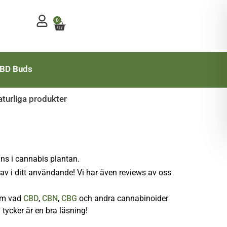
0
Mitt konto
BD Buds
turliga produkter
nns i cannabis plantan.
av i ditt användande! Vi har även reviews av oss
om vad
CBD
,
CBN
,
CBG
och andra cannabinoider
tycker är en bra läsning!