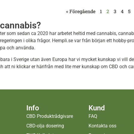
« Föregående
1
2
3
4
5
 cannabis?
ter som sedan ca 2020 har arbetet heltid med cannabis, cannabi
egeringen i olika frågor. Hempli.se var från början ett hobby-proj
köpa och använda.
 bara i Sverige utan även Europa har vi mycket kunskap vi vill de
 och att ni klickar er härifrån med lite mer kunskap om CBD och
Info
Kund
CBD Produktrådgivare
FAQ
CBD-olja dosering
Kontakta oss