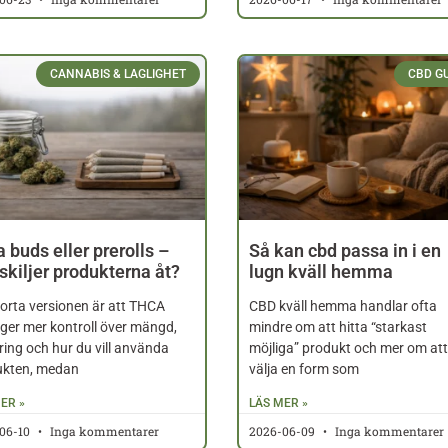
CANNABIS & LAGLIGHET
CBD G
 buds eller prerolls –
Så kan cbd passa in i en
skiljer produkterna åt?
lugn kväll hemma
orta versionen är att THCA
CBD kväll hemma handlar ofta
ger mer kontroll över mängd,
mindre om att hitta “starkast
ring och hur du vill använda
möjliga” produkt och mer om at
ukten, medan
välja en form som
ER »
LÄS MER »
06-10
Inga kommentarer
2026-06-09
Inga kommentarer