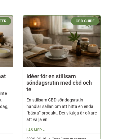
TER
CBD GUIDE
mat
Idéer för en stillsam
söndagsrutin med cbd och
te
inte
t,
En stillsam CBD söndagsrutin
rdag,
handlar sällan om att hitta en enda
“bästa” produkt. Det viktiga är oftare
att välja en
LÄS MER »
2026-06-16
Inga kommentarer