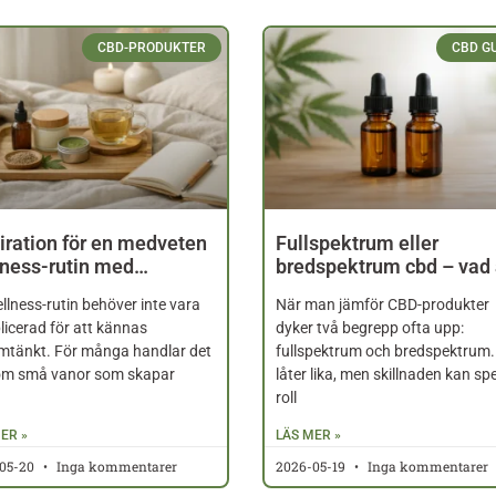
CBD-PRODUKTER
CBD G
iration för en medveten
Fullspektrum eller
lness-rutin med…
bredspektrum cbd – vad
llness-rutin behöver inte vara
När man jämför CBD-produkter
icerad för att kännas
dyker två begrepp ofta upp:
mtänkt. För många handlar det
fullspektrum och bredspektrum.
om små vanor som skapar
låter lika, men skillnaden kan sp
roll
ER »
LÄS MER »
05-20
Inga kommentarer
2026-05-19
Inga kommentarer