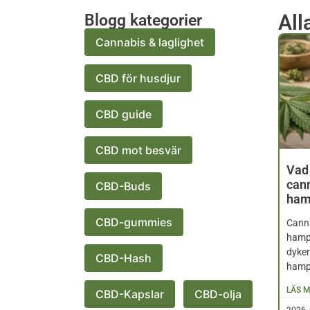
All
Blogg kategorier
Cannabis & laglighet
CBD för husdjur
CBD guide
CBD mot besvär
Vad
cann
CBD-Buds
ham
CBD-gummies
Canna
hampa
dyker
CBD-Hash
hampa
LÄS M
CBD-Kapslar
CBD-olja
2026-