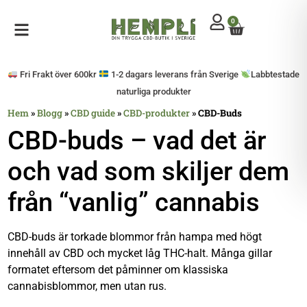
0
Mitt konto
Öppna sidomeny
Fri Frakt över 600kr
1-2 dagars leverans från Sverige
Labbtestade
naturliga produkter
Hem
»
Blogg
»
CBD guide
»
CBD-produkter
»
CBD-Buds
CBD-buds – vad det är
och vad som skiljer dem
från “vanlig” cannabis
CBD-buds är torkade blommor från hampa med högt
innehåll av CBD och mycket låg THC-halt. Många gillar
formatet eftersom det påminner om klassiska
cannabisblommor, men utan rus.