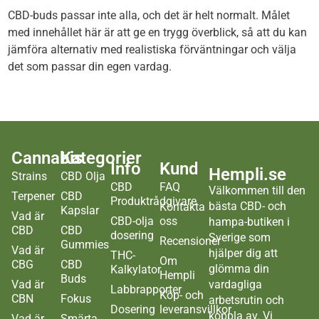
CBD-buds passar inte alla, och det är helt normalt. Målet
med innehållet här är att ge en trygg överblick, så att du kan
jämföra alternativ med realistiska förväntningar och välja
det som passar din egen vardag.
Cannabis
Kategorier
Info
Kund
Hempli.se
Strains
CBD Olja
CBD
FAQ
Välkommen till den
Terpener
CBD
Produktrådgivare
bästa CBD- och
Kontakta
Kapslar
Vad är
CBD-olja
oss
hampa-butiken i
CBD
CBD
dosering
Sverige som
Recensioner
Gummies
Vad är
hjälper dig att
THC-
Om
CBG
CBD
glömma din
Kalkylator
Hempli
Buds
Vad är
vardagliga
Labbrapporter
Köp- och
CBN
Fokus
arbetsrutin och
Dosering
leveransvillkor
koppla av. Vi
Vad är
Smärta