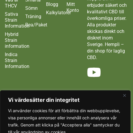
Blogg
Mitt
erbjuder säkert och
THCV
Sömn
Konto
kvalitativt CBD till
Kalkylatorer
Sativa
Träning
överkomliga priser.
Strain
Rea/Paket
Alla produkter
Information
skickas direkt och
Hybrid
diskret inom
Strain
Sverige. Hempli –
information
din shop för laglig
Indica
CBD.
Strain
Information
Vi värdesätter din integritet
Vi använder cookies för att förbättra din webbupplevelse,
Alla våra produkter är tillverkade av EU-certifierad industrihampa och uppfyller
visa personliga annonser eller innehåll och analysera vår
europeiska lagkrav för laglig försäljning. Alla produkter är THC-fria, råa blommor
innehåller under 0.2% THC. De är inte avsedda som mat, kosttillskott eller medicin.
trafik. Genom att klicka på "Acceptera alla" samtycker du
Produkterna är enbart avsedda som souvenirer och aromatisk användning och inte för
till vår användning av cookies.
konsumtion. De säljs i befintligt skick. Den här webbplatsen är endast för personer