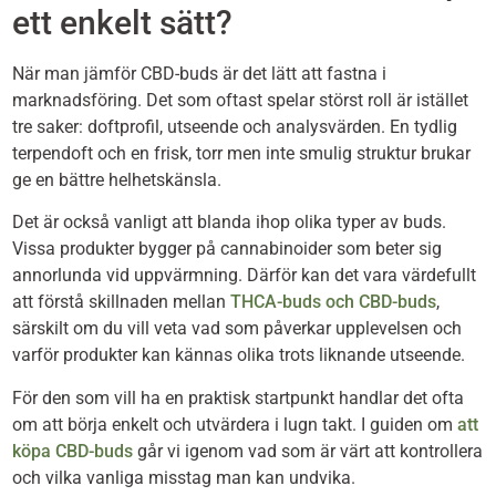
ett enkelt sätt?
När man jämför CBD-buds är det lätt att fastna i
marknadsföring. Det som oftast spelar störst roll är istället
tre saker: doftprofil, utseende och analysvärden. En tydlig
terpendoft och en frisk, torr men inte smulig struktur brukar
ge en bättre helhetskänsla.
Det är också vanligt att blanda ihop olika typer av buds.
Vissa produkter bygger på cannabinoider som beter sig
annorlunda vid uppvärmning. Därför kan det vara värdefullt
att förstå skillnaden mellan
THCA-buds och CBD-buds
,
särskilt om du vill veta vad som påverkar upplevelsen och
varför produkter kan kännas olika trots liknande utseende.
För den som vill ha en praktisk startpunkt handlar det ofta
om att börja enkelt och utvärdera i lugn takt. I guiden om
att
köpa CBD-buds
går vi igenom vad som är värt att kontrollera
och vilka vanliga misstag man kan undvika.