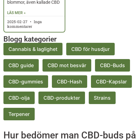
blommor, även kallade CBD
LÄS MER »
2025-02-27
Inga
kommentarer
Blogg kategorier
Cannabis & laglighet
CBD för husdjur
CBD guide
CBD mot besvär
CBD-Buds
CBD-gummies
CBD-Hash
CBD-Kapslar
CBD-olja
CBD-produkter
Strains
Terpener
Hur bedömer man CBD-buds på