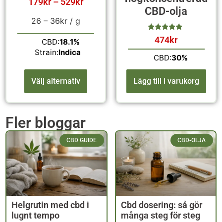
179
kr
–
529
kr
CBD-olja
26 –
36
kr
/ g
474
kr
CBD:
18.1%
av 5
Strain:
Indica
CBD:
30%
Välj alternativ
Lägg till i varukorg
Fler bloggar
CBD GUIDE
CBD-OLJA
Helgrutin med cbd i
Cbd dosering: så gör
lugnt tempo
många steg för steg