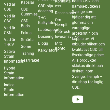
bästa CBD- och
Kontakta
Kapslar
Vad är
CBD-olja
oss
hampa-butiken i
CBD
CBD
dosering
Sverige som
Recensioner
Gummies
Vad är
hjälper dig att
THC-
Om
CBG
CBD
glömma din
Kalkylator
Hempli
Buds
Vad är
vardagliga
Labbrapporter
Köp- och
CBN
Fokus
arbetsrutin och
Dosering
leveransvillkor
koppla av. Vi
Vad är
Smärta
Blogg
Mitt
erbjuder säkert och
THCV
Sömn
Konto
kvalitativt CBD till
Kalkylatorer
Sativa
Träning
överkomliga priser.
Strain
Rea/Paket
Alla produkter
Information
skickas direkt och
Hybrid
diskret inom
Strain
Sverige. Hempli –
information
din shop för laglig
Indica
CBD.
Strain
Information