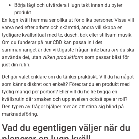
Börja lågt och utvärdera i lugn takt innan du byter
produkt.
En lugn kväll hemma ser olika ut för olika personer. Vissa vill
varva ned efter arbete och skärmtid, andra vill skapa en
tydligare kvällsritual med te, dusch, bok eller stillsam musik.
Om du funderar på hur CBD kan passa in i det
sammanhanget är den viktigaste frågan inte bara
om
du ska
använda det, utan
vilken produktform
som passar bäst för
just din rutin.
Det gör valet enklare om du tänker praktiskt. Vill du ha något
som känns diskret och enkelt? Föredrar du en produkt med
tydlig mängd per portion? Eller vill du hellre bygga en
kvällsrutin där smaken och upplevelsen också spelar roll?
Den typen av frågor hjälper mer än att stirra sig blind på
marknadsföring.
Vad du egentligen väljer när du
planerar en lugn kväll