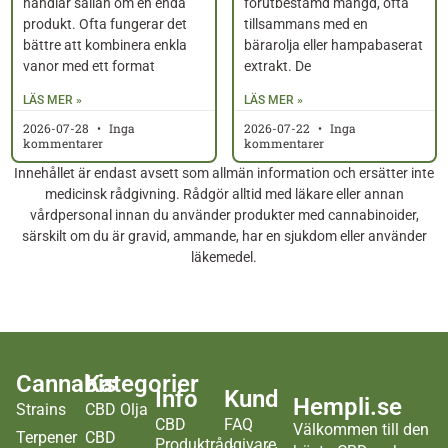
handlar sällan om en enda
förutbestämd mängd, ofta
produkt. Ofta fungerar det
tillsammans med en
bättre att kombinera enkla
bärarolja eller hampabaserat
vanor med ett format
extrakt. De
LÄS MER »
LÄS MER »
2026-07-28
Inga
2026-07-22
Inga
kommentarer
kommentarer
Innehållet är endast avsett som allmän information och ersätter inte
medicinsk rådgivning. Rådgör alltid med läkare eller annan
vårdpersonal innan du använder produkter med cannabinoider,
särskilt om du är gravid, ammande, har en sjukdom eller använder
läkemedel.
Cannabis
Kategorier
Info
Kund
Hempli.se
Strains
CBD Olja
CBD
FAQ
Välkommen till den
Terpener
CBD
Produktrådgivare