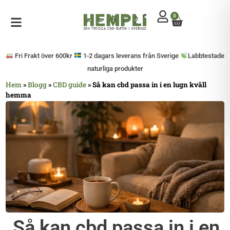
0
Mitt konto
Öppna sidomeny
Fri Frakt över 600kr
1-2 dagars leverans från Sverige
Labbtestade
naturliga produkter
Hem
»
Blogg
»
CBD guide
»
Så kan cbd passa in i en lugn kväll
hemma
Så kan cbd passa in i en