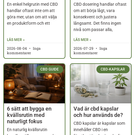
En enkel helgrutin med CBD
CBD dosering handlar oftast
handlar oftast inte om att
om att börja lågt, vara
göra mer, utan om att välja
konsekvent och justera
en produktform och ett
långsamt. Det finns ingen
nivå som passar alla,
LÄS MER »
LÄS MER »
2026-08-04
Inga
2026-07-29
Inga
kommentarer
kommentarer
CBD GUIDE
CBD-KAPSLAR
6 sätt att bygga en
Vad är cbd kapslar
kvällsrutin med
och hur används de?
naturligt fokus
CBD kapslar är kapslar som
En naturlig kvällsrutin
innehåller CBD i en