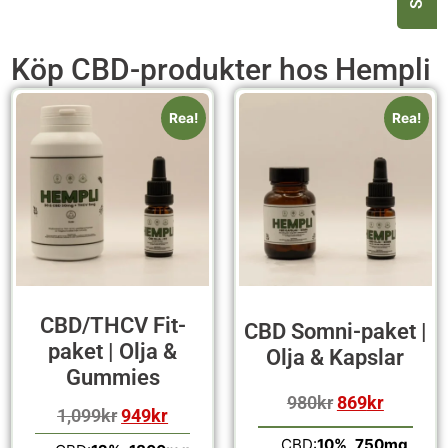
Köp CBD-produkter hos Hempli
Rea!
Rea!
CBD/THCV Fit-
CBD Somni-paket |
paket | Olja &
Olja & Kapslar
Gummies
980
kr
869
kr
1,099
kr
949
kr
CBD:
10%, 750mg