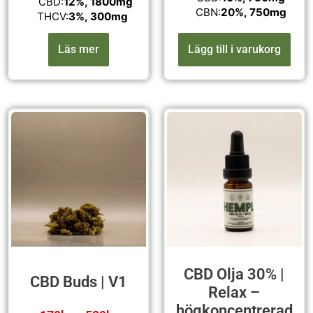
CBD:
12%, 1800mg
CBN:
20%, 750mg
THCV:
3%, 300mg
Läs mer
Lägg till i varukorg
CBD Olja 30% |
CBD Buds | V1
Relax –
högkoncentrerad